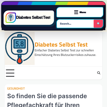
☰
Menu
Diabetes Selbst Test
Skip
to
Diabetes Selbst Test
content
Einfacher Diabetes Selbst Test zur schnellen
Einschätzung Ihres Blutzuckerrisikos zuhause.
GESUNDHEIT
So finden Sie die passende
Pflegefachkraft für Ihren