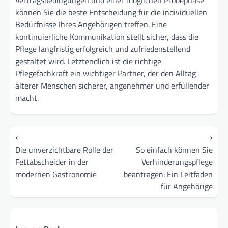
Vertragsbedingungen und einer möglichen Probephase
können Sie die beste Entscheidung für die individuellen
Bedürfnisse Ihres Angehörigen treffen. Eine
kontinuierliche Kommunikation stellt sicher, dass die
Pflege langfristig erfolgreich und zufriedenstellend
gestaltet wird. Letztendlich ist die richtige
Pflegefachkraft ein wichtiger Partner, der den Alltag
älterer Menschen sicherer, angenehmer und erfüllender
macht.
Post
⟵
⟶
navigation
Die unverzichtbare Rolle der
So einfach können Sie
Fettabscheider in der
Verhinderungspflege
modernen Gastronomie
beantragen: Ein Leitfaden
für Angehörige