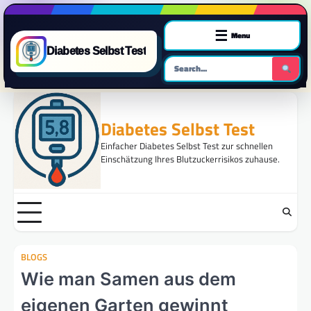
☰
Menu
Diabetes Selbst Test
Skip
to
Diabetes Selbst Test
content
Einfacher Diabetes Selbst Test zur schnellen
Einschätzung Ihres Blutzuckerrisikos zuhause.
BLOGS
Wie man Samen aus dem
eigenen Garten gewinnt