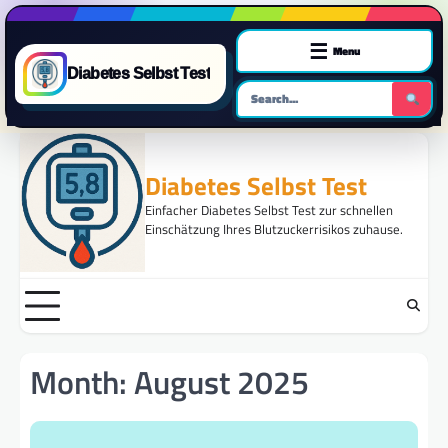
☰
Menu
Diabetes Selbst Test
Skip
to
Diabetes Selbst Test
content
Einfacher Diabetes Selbst Test zur schnellen
Einschätzung Ihres Blutzuckerrisikos zuhause.
Month:
August 2025