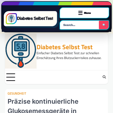
☰
Menu
Diabetes Selbst Test
Skip
to
Diabetes Selbst Test
content
Einfacher Diabetes Selbst Test zur schnellen
Einschätzung Ihres Blutzuckerrisikos zuhause.
GESUNDHEIT
Präzise kontinuierliche
Glukosemessgeräte in