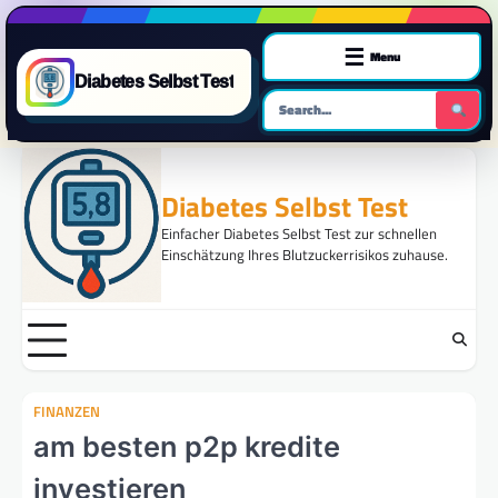
☰
Menu
Diabetes Selbst Test
Skip
to
Diabetes Selbst Test
content
Einfacher Diabetes Selbst Test zur schnellen
Einschätzung Ihres Blutzuckerrisikos zuhause.
FINANZEN
am besten p2p kredite
investieren