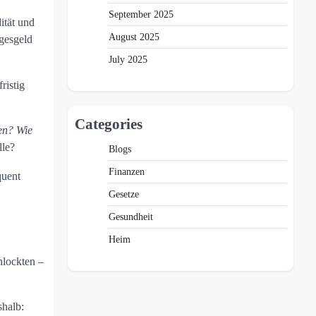
September 2025
ität und
August 2025
agesgeld
July 2025
ristig
Categories
en? Wie
le?
Blogs
Finanzen
uent
Gesetze
Gesundheit
Heim
nlockten –
shalb: