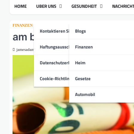
HOME
UBER UNS
GESUNDHEIT
NACHRICH
FINANZEN
Kontaktieren Sie Uns
Blogs
am besten tagesgeld ver
Haftungsausschluss
Finanzen
jamesadam7513
September 5, 2025
Datenschutzerklärung
Heim
Cookie-Richtlinie
Gesetze
Automobil