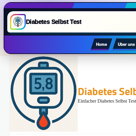
Diabetes Selbst Test
Home
Uber uns
Skip
to
content
Diabetes Sel
Einfacher Diabetes Selbst Test