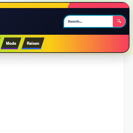
🔍
Mode
Reisen