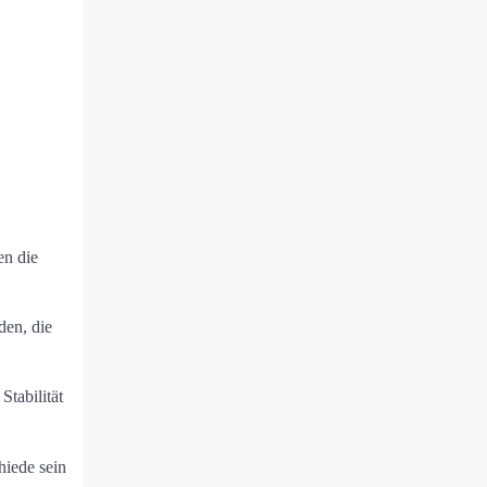
en die
den, die
Stabilität
hiede sein