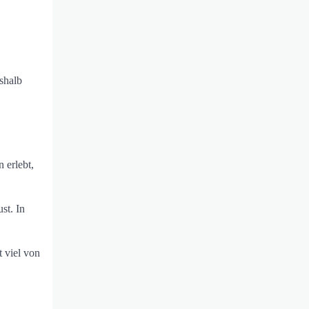
shalb
 erlebt,
st. In
 viel von