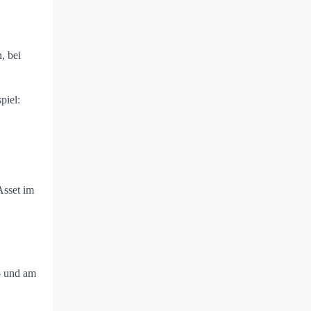
, bei
piel:
Asset im
– und am